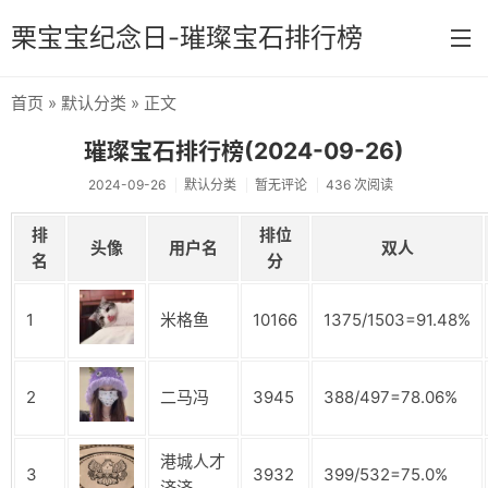
栗宝宝纪念日-璀璨宝石排行榜
首页
»
默认分类
» 正文
首页
璀璨宝石排行榜(2024-09-26)
分类
2024-09-26
默认分类
暂无评论
436 次阅读
默认分类
排
排位
头像
用户名
双人
原神
名
分
1
米格鱼
10166
1375/1503=91.48%
2
二马冯
3945
388/497=78.06%
港城人才
3
3932
399/532=75.0%
济济