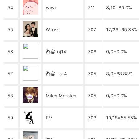
54
yaya
711
8/10=80.0%
55
Wan～
707
17/26=65.38%
56
游客-nj14
706
0/0=0.0%
57
游客--a-4
705
8/9=88.88%
58
Miles Morales
705
0/0=0.0%
59
EM
703
10/18=55.55%