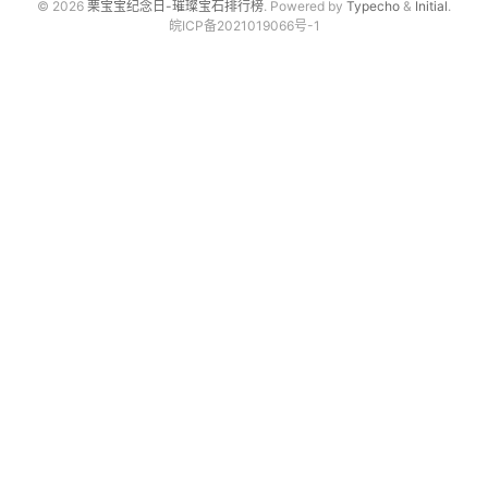
© 2026
栗宝宝纪念日-璀璨宝石排行榜
. Powered by
Typecho
&
Initial
.
皖ICP备2021019066号-1