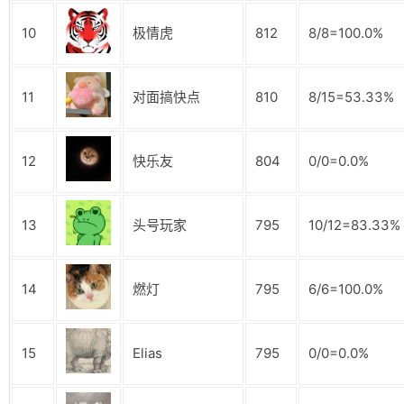
10
极情虎
812
8/8=100.0%
11
对面搞快点
810
8/15=53.33%
12
快乐友
804
0/0=0.0%
13
头号玩家
795
10/12=83.33%
14
燃灯
795
6/6=100.0%
15
Elias
795
0/0=0.0%