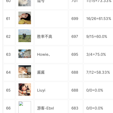
60
逗号
701
11/15=73.33%
61
699
16/26=61.53%
62
胜率不高
697
9/15=60.0%
63
Howie、
695
3/4=75.0%
64
酱酱
688
7/12=58.33%
65
Liuyi
688
0/0=0.0%
66
游客-EbxI
683
0/0=0.0%