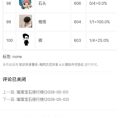
98
石头
606
0/4=0.0%
99
橙雨
604
1/1=100.0%
100
卿
603
1/4=25.0%
标签: none
本作品采用
知识共享署名-相同方式共享 4.0 国际许可协议
进行许可。
评论已关闭
上一篇:
璀璨宝石排行榜(2026-05-01)
下一篇:
璀璨宝石排行榜(2026-05-03)