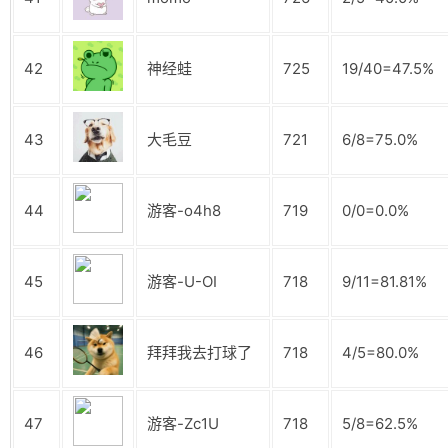
42
神经蛙
725
19/40=47.5%
43
大毛豆
721
6/8=75.0%
44
游客-o4h8
719
0/0=0.0%
45
游客-U-OI
718
9/11=81.81%
46
拜拜我去打球了
718
4/5=80.0%
47
游客-Zc1U
718
5/8=62.5%