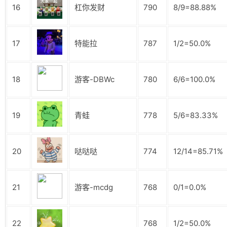
16
杠你发财
790
8/9=88.88%
17
特能拉
787
1/2=50.0%
18
游客-DBWc
780
6/6=100.0%
19
青蛙
778
5/6=83.33%
20
哒哒哒
774
12/14=85.71%
21
游客-mcdg
768
0/1=0.0%
22
768
1/2=50.0%