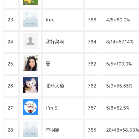
23
tree
766
4/5=80.0%
24
我好菜啊
764
8/14=57.14%
25
曼
762
5/5=100.0%
26
北环大道
762
5/9=55.55%
27
I 'm S
757
5/8=62.5%
28
李明鑫
755
28/48=58.33%