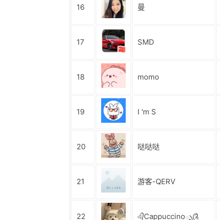
16
曼
17
SMD
18
momo
19
I 'm S
20
哒哒哒
21
游客-QERV
22
এ᭄Cappuccinoృ༊