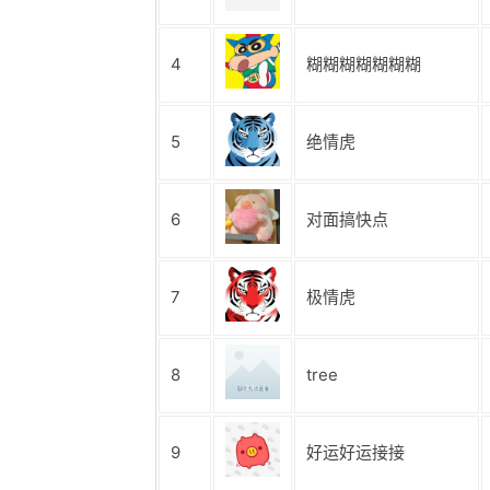
4
糊糊糊糊糊糊糊
5
绝情虎
6
对面搞快点
7
极情虎
8
tree
9
好运好运接接