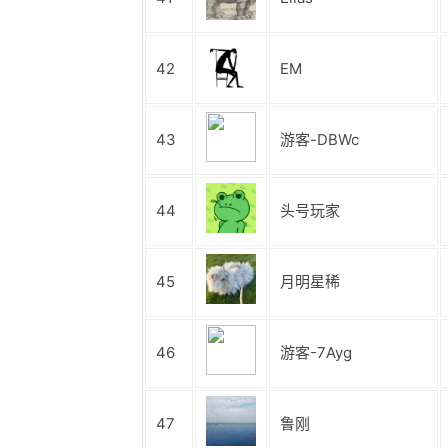
42
EM
43
游客-DBWc
44
头号玩家
45
月明星稀
46
游客-7Ayg
47
鲁刚