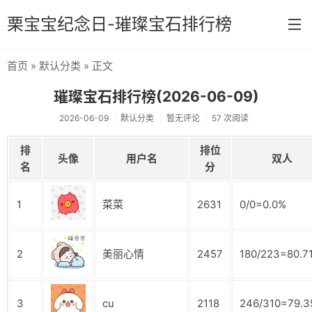
栗宝宝纪念日-璀璨宝石排行榜
首页
»
默认分类
» 正文
首页
璀璨宝石排行榜(2026-06-09)
分类
2026-06-09
默认分类
暂无评论
57 次阅读
默认分类
排
排位
头像
用户名
双人
原神
名
分
1
菜菜
2631
0/0=0.0%
2
美丽心情
2457
180/223=80.7
3
cu
2118
246/310=79.