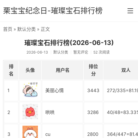
栗宝宝纪念日-璀璨宝石排行榜
首页
»
默认分类
» 正文
首页
璀璨宝石排行榜(2026-06-13)
分类
2026-06-13
默认分类
暂无评论
52 次阅读
默认分类
排
排位
头像
用户名
双人
原神
名
分
1
美丽心情
3443
272/335=81.1
2
哄哄
3286
40/48=83.33
3
cu
2800
364/447=81.