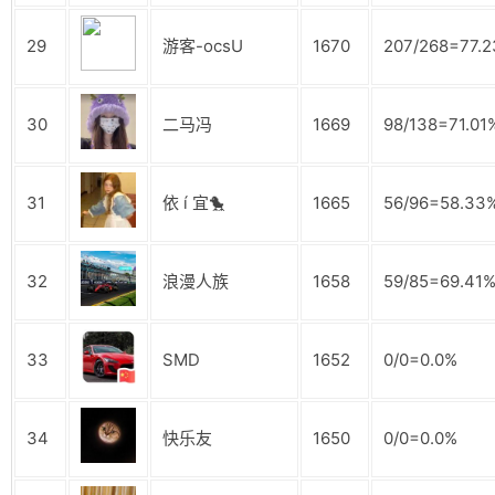
29
游客-ocsU
1670
207/268=77.
30
二马冯
1669
98/138=71.01
31
依 í 宜🐤
1665
56/96=58.33
32
浪漫人族
1658
59/85=69.41
33
SMD
1652
0/0=0.0%
34
快乐友
1650
0/0=0.0%