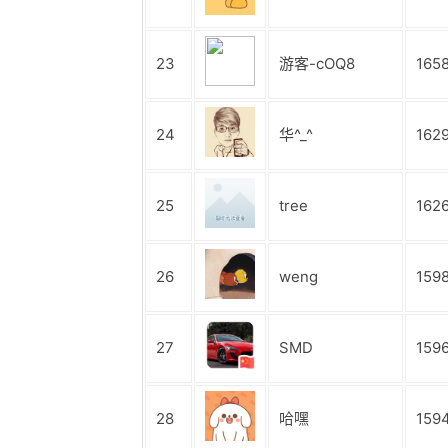
23
游客-cOQ8
165
24
华^_^
162
25
tree
162
26
weng
159
27
SMD
159
28
哈嘿
159