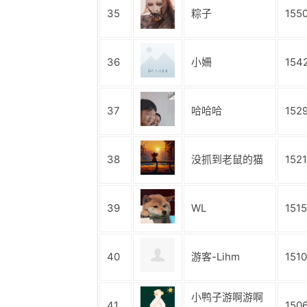
35
粽子
155
36
小姍
154
37
哈哈哈
152
38
没抓到老鼠的猫
1521
39
WL
1515
40
游客-Lihm
1510
小鸭子游啊游啊
41
150