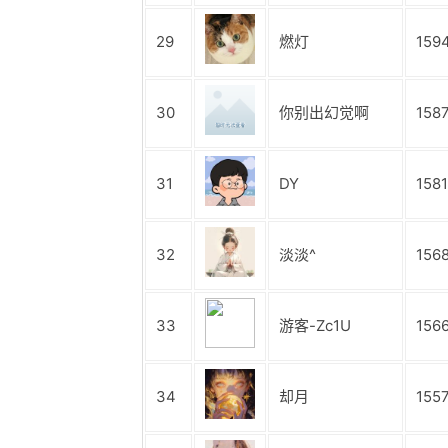
29
燃灯
159
30
你别出幻觉啊
158
31
DY
1581
32
淡淡^
156
33
游客-Zc1U
156
34
却月
155