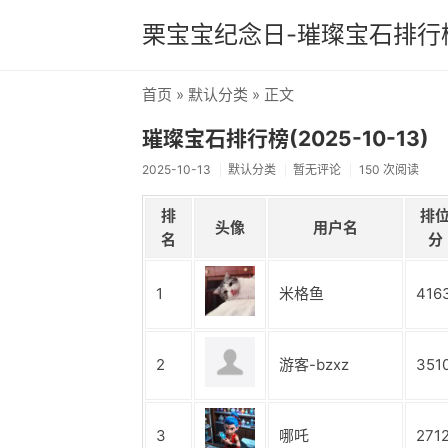
栗宝宝纪念日-璀璨宝石排行
首页
»
默认分类
» 正文
璀璨宝石排行榜(2025-10-13)
2025-10-13
默认分类
暂无评论
150 次阅读
排
排
头像
用户名
名
分
1
米格鱼
416
2
游客-bzxz
351
3
哪吒
271