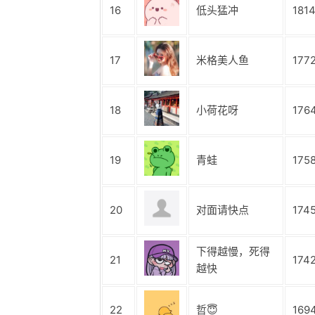
16
低头猛冲
181
17
米格美人鱼
177
18
小荷花呀
176
19
青蛙
175
20
对面请快点
174
下得越慢，死得
21
174
越快
22
哲😇
169