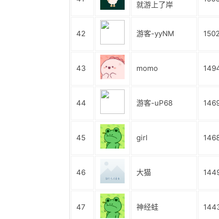
就游上了岸
42
游客-yyNM
150
43
momo
149
44
游客-uP68
146
45
girl
146
46
大猫
144
47
神经蛙
144