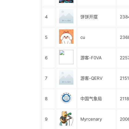
4
饼饼开摆
238
5
cu
236
6
游客-F0VA
225
7
游客-QERV
2151
8
中国气象局
2118
9
Myrcenary
200