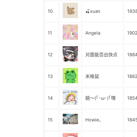
10
🍒xuan
193
11
Angela
190
12
对面能否出快点
188
13
米格鼠
186
14
姚～(｢･ω･)｢嘿
185
15
Howie、
184